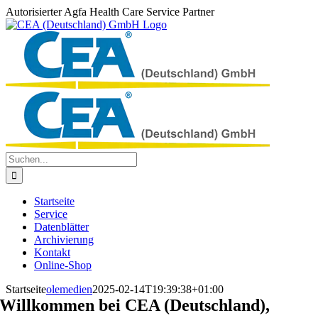
Zum
Autorisierter Agfa Health Care Service Partner
Inhalt
springen
Suche
nach:
Startseite
Service
Datenblätter
Archivierung
Kontakt
Online-Shop
Startseite
olemedien
2025-02-14T19:39:38+01:00
Willkommen bei CEA (Deutschland),